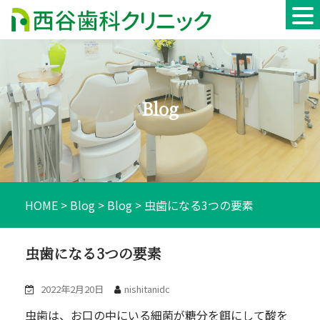
Skip
to
content
Blog
HOME
>
Blog
>
Blog
>
虫歯になる3つの要素
虫歯になる3つの要素
2022年2月20日
nishitanidc
⾍⻭は、お⼝の中にいる細菌が糖分を餌にして酸を