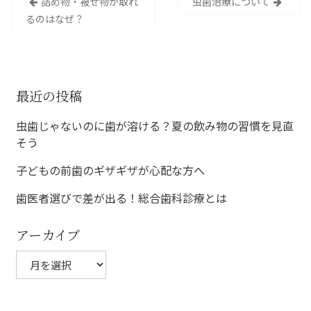
詰め物・被せ物が取れ
虫歯治療について
稿
るのはなぜ？
ナ
ビ
ゲ
最近の投稿
ー
虫歯じゃないのに歯が溶ける？夏の飲み物の習慣を見直
シ
そう
ョ
子どもの前歯のギザギザが心配な方へ
ン
歯医者選びで差が出る！総合歯科診療とは
アーカイブ
ア
ー
カ
イ