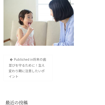
投
Published in
将来の歯
稿
並びを守るために！生え
変わり期に注意したいポ
ナ
イント
ビ
ゲ
ー
最近の投稿
シ