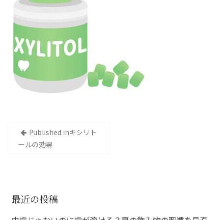
投
Published in
キシリト
稿
ールの効果
ナ
ビ
ゲ
最近の投稿
ー
虫歯じゃないのに歯が溶ける？夏の飲み物の習慣を見直