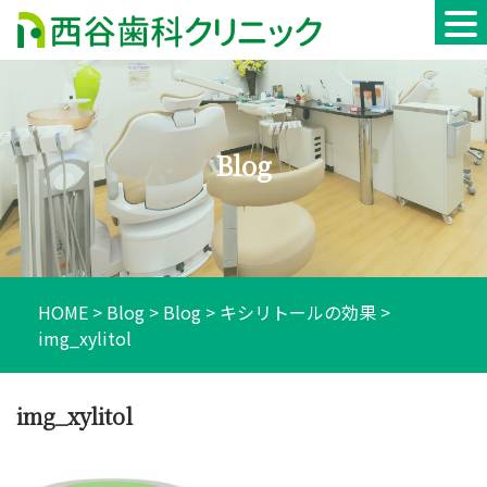
Skip
to
content
Blog
HOME
>
Blog
>
Blog
>
キシリトールの効果
>
img_xylitol
img_xylitol